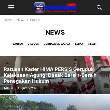
Home
NEWS
Page 2
NEWS
BANTEN
CILEGON
JURNALISME WARGA
LEBAK
NEWS
PANDEGLANG
SERANG RAYA
TANGERANG RAYA
Ratusan Kader HIMA PERSIS Geruduk
Kejaksaan Agung, Desak Bersih-Bersih
Penegakan Hukum
Admin
-
August 5, 2026