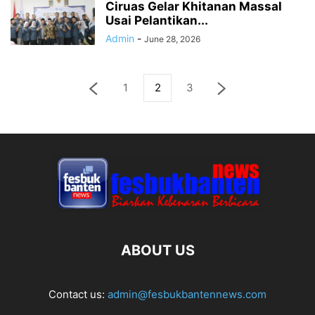
Ciruas Gelar Khitanan Massal
Usai Pelantikan...
Admin
-
June 28, 2026
1
2
3
ABOUT US
Contact us:
admin@fesbukbantennews.com