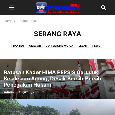
Home
Serang Raya
SERANG RAYA
BANTEN
CILEGON
JURNALISME WARGA
LEBAK
NEWS
PANDEGLANG
SERANG RAYA
TANGERANG RAYA
Ratusan Kader HIMA PERSIS Geruduk
Kejaksaan Agung, Desak Bersih-Bersih
Penegakan Hukum
Admin
-
August 5, 2026