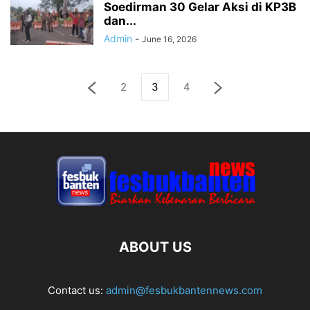
Soedirman 30 Gelar Aksi di KP3B
dan...
Admin
-
June 16, 2026
2
3
4
ABOUT US
Contact us:
admin@fesbukbantennews.com