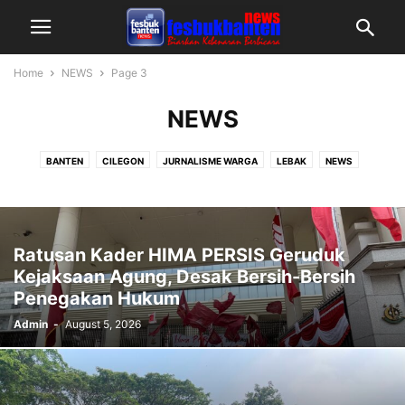
Home
NEWS
Page 3
NEWS
BANTEN
CILEGON
JURNALISME WARGA
LEBAK
NEWS
PANDEGLANG
SERANG RAYA
TANGERANG RAYA
Ratusan Kader HIMA PERSIS Geruduk
Kejaksaan Agung, Desak Bersih-Bersih
Penegakan Hukum
Admin
-
August 5, 2026