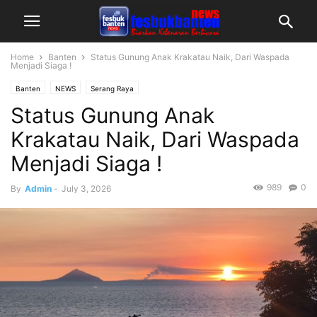
Home
Banten
Status Gunung Anak Krakatau Naik, Dari Waspada
Menjadi Siaga !
Banten
NEWS
Serang Raya
Status Gunung Anak
Krakatau Naik, Dari Waspada
Menjadi Siaga !
989
0
By
Admin
-
July 3, 2026