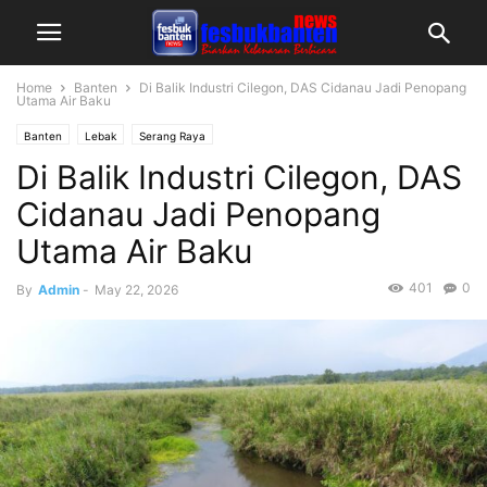
Home
Banten
Di Balik Industri Cilegon, DAS Cidanau Jadi Penopang
Utama Air Baku
Banten
Lebak
Serang Raya
Di Balik Industri Cilegon, DAS
Cidanau Jadi Penopang
Utama Air Baku
401
0
By
Admin
-
May 22, 2026