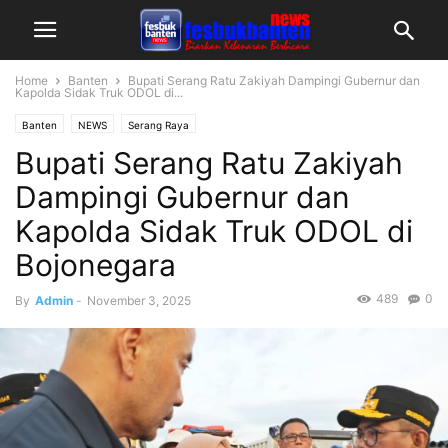
Home
Banten
Bupati Serang Ratu Zakiyah Dampingi Gubernur dan
Kapolda Sidak Truk ODOL di...
Banten
NEWS
Serang Raya
Bupati Serang Ratu Zakiyah
Dampingi Gubernur dan
Kapolda Sidak Truk ODOL di
Bojonegara
489
0
By
Admin
-
November 3, 2025