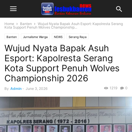
Home
Banten
Wujud Nyata Bapak Asuh Esport: Kapolresta Serang
Kota Support Penuh Wolves Championship...
Banten
Jurnalisme Warga
NEWS
Serang Raya
Wujud Nyata Bapak Asuh
Esport: Kapolresta Serang
Kota Support Penuh Wolves
Championship 2026
1219
0
By
Admin
-
June 3, 2026