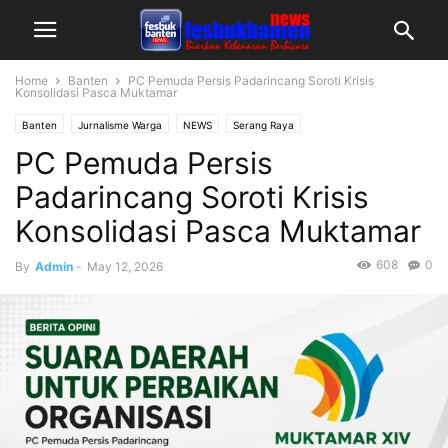
Home
Banten
PC Pemuda Persis Padarincang Soroti Krisis
Konsolidasi Pasca Muktamar
Banten
Jurnalisme Warga
NEWS
Serang Raya
PC Pemuda Persis
Padarincang Soroti Krisis
Konsolidasi Pasca Muktamar
608
0
By
Admin
-
May 12, 2026