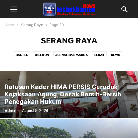
Home
Serang Raya
Page 30
SERANG RAYA
BANTEN
CILEGON
JURNALISME WARGA
LEBAK
NEWS
PANDEGLANG
SERANG RAYA
TANGERANG RAYA
Ratusan Kader HIMA PERSIS Geruduk
Kejaksaan Agung, Desak Bersih-Bersih
Penegakan Hukum
Admin
-
August 5, 2026