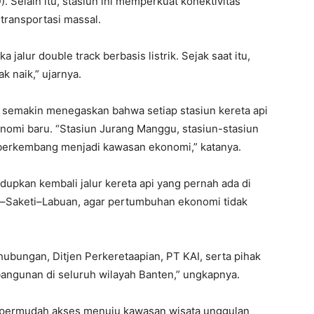
. Selain itu, stasiun ini memperkuat konektivitas
transportasi massal.
jalur double track berbasis listrik. Sejak saat itu,
 naik,” ujarnya.
 semakin menegaskan bahwa setiap stasiun kereta api
omi baru. “Stasiun Jurang Manggu, stasiun-stasiun
a berkembang menjadi kawasan ekonomi,” katanya.
pkan kembali jalur kereta api yang pernah ada di
–Saketi–Labuan, agar pertumbuhan ekonomi tidak
bungan, Ditjen Perkeretaapian, PT KAI, serta pihak
ngunan di seluruh wilayah Banten,” ungkapnya.
empermudah akses menuju kawasan wisata unggulan