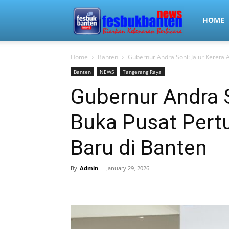
FesbukBa
HOME
Home
Banten
Gubernur Andra Soni: Jalur Kereta 
Banten
NEWS
Tangerang Raya
Gubernur Andra S
Buka Pusat Per
Baru di Banten
By
Admin
-
January 29, 2026