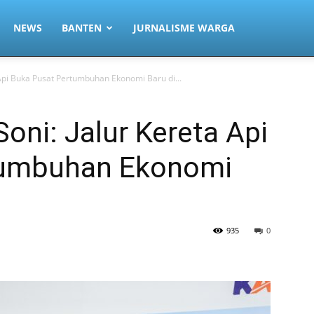
ntenNews
NEWS
BANTEN
JURNALISME WARGA
Api Buka Pusat Pertumbuhan Ekonomi Baru di...
oni: Jalur Kereta Api
tumbuhan Ekonomi
935
0