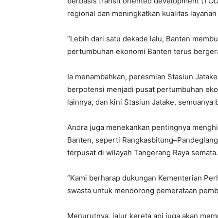
berbasis transit oriented development (TOD)
regional dan meningkatkan kualitas layanan 
“Lebih dari satu dekade lalu, Banten membuka 
pertumbuhan ekonomi Banten terus bergerak
Ia menambahkan, peresmian Stasiun Jatake
berpotensi menjadi pusat pertumbuhan ekon
lainnya, dan kini Stasiun Jatake, semuany
Andra juga menekankan pentingnya menghidu
Banten, seperti Rangkasbitung–Pandeglang
terpusat di wilayah Tangerang Raya semata.
“Kami berharap dukungan Kementerian Perhu
swasta untuk mendorong pemerataan pemba
Menurutnya, jalur kereta api juga akan m