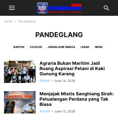
Home
Pandeglang
PANDEGLANG
BANTEN
CILEGON
JURNALISME WARGA
LEBAK
NEWS
PANDEGLANG
SERANG RAYA
TANGERANG RAYA
Agraria Bukan Maritim Jadi
Ruang Aspirasi Petani di Kaki
Gunung Karang
Admin
-
June 14, 2026
Menjejak Mistis Sanghiang Sirah:
Petualangan Perdana yang Tak
Biasa
Admin
-
June 13, 2026