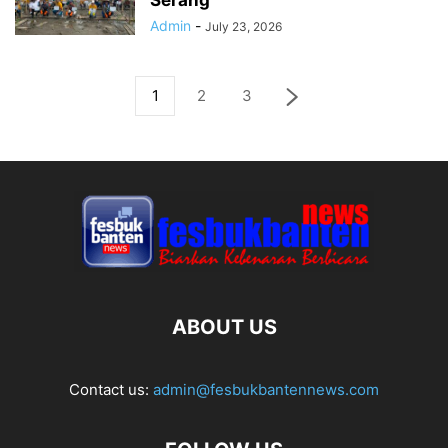
Serang
Admin
-
July 23, 2026
1
2
3
ABOUT US
Contact us:
admin@fesbukbantennews.com