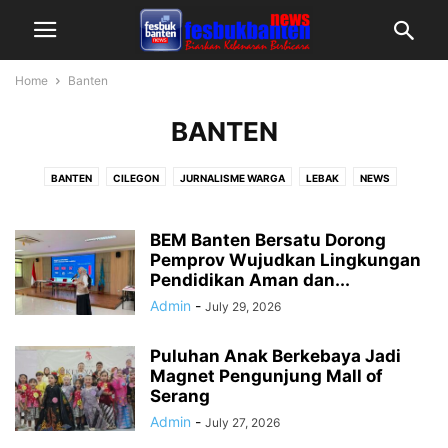
Home
Banten
BANTEN
BANTEN
CILEGON
JURNALISME WARGA
LEBAK
NEWS
PANDEGLANG
SERANG RAYA
TANGERANG RAYA
BEM Banten Bersatu Dorong
Pemprov Wujudkan Lingkungan
Pendidikan Aman dan...
Admin
-
July 29, 2026
Puluhan Anak Berkebaya Jadi
Magnet Pengunjung Mall of
Serang
Admin
-
July 27, 2026