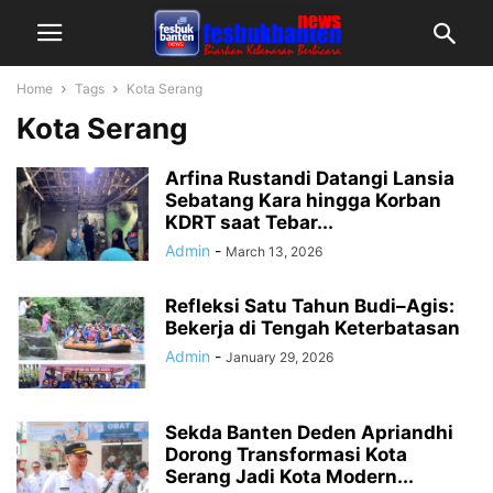
Home
Tags
Kota Serang
Kota Serang
Arfina Rustandi Datangi Lansia
Sebatang Kara hingga Korban
KDRT saat Tebar...
Admin
-
March 13, 2026
Refleksi Satu Tahun Budi–Agis:
Bekerja di Tengah Keterbatasan
Admin
-
January 29, 2026
Sekda Banten Deden Apriandhi
Dorong Transformasi Kota
Serang Jadi Kota Modern...